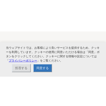
関連サービス
当ウェブサイトでは、お客様により良いサービスを提供するため、クッキ
ーを利用しています。クッキーの使用に同意いただける場合は「同意」ボ
タンをクリックしてください。クッキーに関する情報や設定については
「
プライバシーポリシー
」をご覧ください。
拒否する
同意する