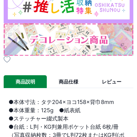
商品説明
商品仕様
レビュー
●本体寸法：タテ204×ヨコ158×背巾8mm

●本体重量：125g　●紙表紙

●ステッチャー綴式製本

●台紙：L判・KG判兼用ポケット台紙 6枚/冊

（写真収納枚数：3冊でL判72枚またはKG判(ポ