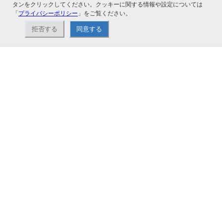
タンをクリックしてください。クッキーに関する情報や設定については
「
プライバシーポリシー
」をご覧ください。
拒否する
同意する
ナカバヤシ株式会社直営のオンラインショップ。アルバム、フォトフレーム、証
書ファイル、文具・事務機器などお取り扱い。2,980円（税込）以上お買い上げ
で送料無料。
ショップ情報
お支払いと配送について