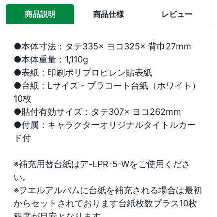
商品説明
商品仕様
レビュー
●本体寸法：タテ335× ヨコ325× 背巾27mm

●本体重量：1,110g

●表紙：印刷ポリプロピレン貼表紙

●台紙：Lサイズ・プラコート台紙（ホワイト）
10枚

●貼付有効サイズ：タテ307× ヨコ262mm

●付属：キャラクターオリジナルタイトルカー
ド付

※補充用替台紙はア-LPR-5-Wをご使用くださ
い。

※フエルアルバムに台紙を補充される場合は最初
からセットされております台紙枚数プラス10枚
程度が目安となります。
