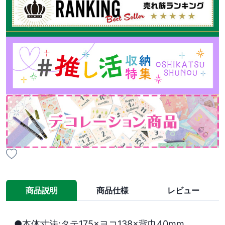
商品説明
商品仕様
レビュー
●本体寸法:タテ175×ヨコ138×背巾40mm
