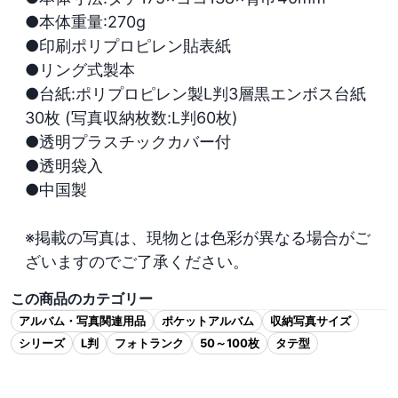
●本体重量:270g

●印刷ポリプロピレン貼表紙

●リング式製本

●台紙:ポリプロピレン製L判3層黒エンボス台紙
30枚 (写真収納枚数:L判60枚)

●透明プラスチックカバー付

●透明袋入

●中国製

※掲載の写真は、現物とは色彩が異なる場合がご
ざいますのでご了承ください。
この商品のカテゴリー
アルバム・写真関連用品
ポケットアルバム
収納写真サイズ
シリーズ
L判
フォトランク
50～100枚
タテ型