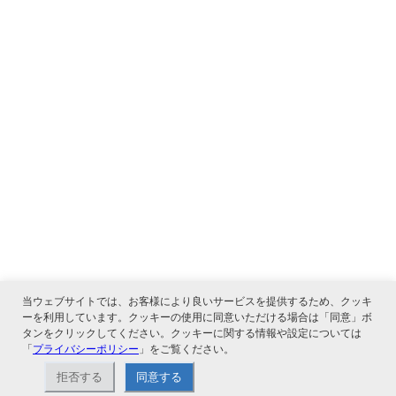
当ウェブサイトでは、お客様により良いサービスを提供するため、クッキ
ーを利用しています。クッキーの使用に同意いただける場合は「同意」ボ
タンをクリックしてください。クッキーに関する情報や設定については
「
プライバシーポリシー
」をご覧ください。
関連サービス
拒否する
同意する