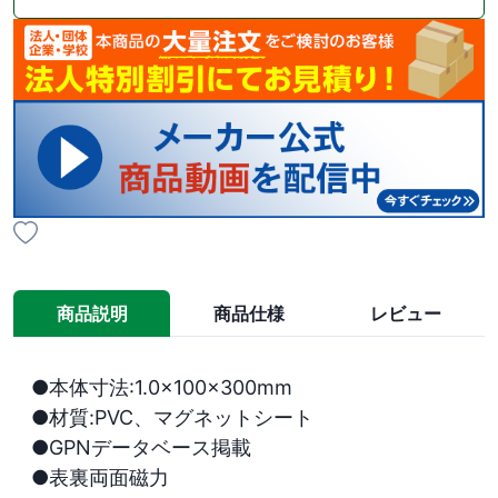
商品説明
商品仕様
レビュー
●本体寸法:1.0×100×300mm

●材質:PVC、マグネットシート

●GPNデータベース掲載

●表裏両面磁力