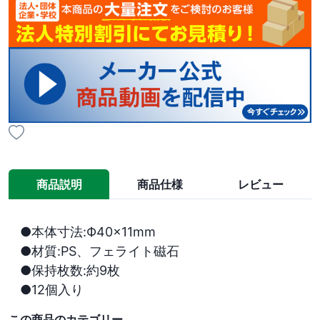
商品説明
商品仕様
レビュー
●本体寸法:Ф40×11mm

●材質:PS、フェライト磁石

●保持枚数:約9枚

●12個入り
この商品のカテゴリー