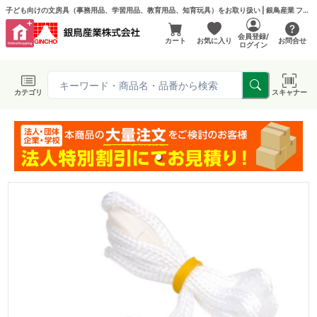
子ども向けの文房具（事務用品、学習用品、教育用品、知育玩具）をお取り扱い | 銀鳥産業 フエルモール店
会員登録/
カート
お気に入り
お問合せ
ログイン
カテゴリ
スキャナー