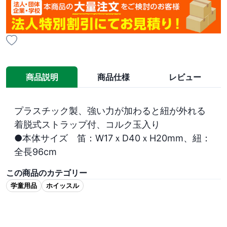
商品説明
商品仕様
レビュー
プラスチック製、強い力が加わると紐が外れる
着脱式ストラップ付、コルク玉入り

●本体サイズ　笛：W17ｘD40ｘH20mm、紐：
全長96cm
この商品のカテゴリー
学童用品
ホイッスル