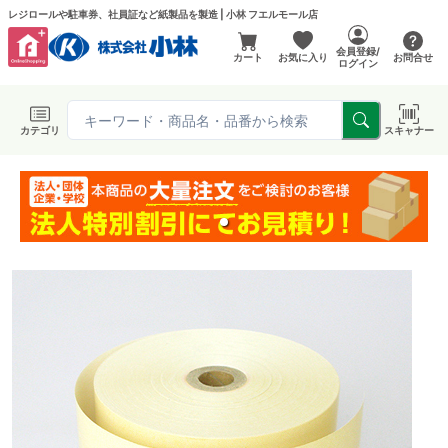
レジロールや駐車券、社員証など紙製品を製造 | 小林 フエルモール店
会員登録/
カート
お気に入り
お問合せ
ログイン
カテゴリ
スキャナー