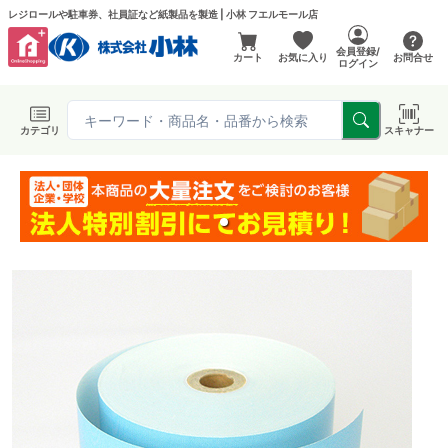
レジロールや駐車券、社員証など紙製品を製造 | 小林 フエルモール店
会員登録/
カート
お気に入り
お問合せ
ログイン
カテゴリ
スキャナー