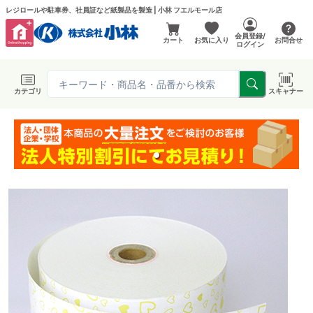
レジロールや駐車券、社員証など紙製品を製造 | 小林 フエルモール店
会員登録/
カート
お気に入り
お問合せ
ログイン
カテゴリ
スキャナー