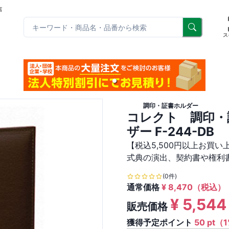
店
リ
ス
調印・証書ホルダー
コレクト 調印・
ザー F-244-DB
【税込5,500円以上お買
式典の演出、契約書や権利
(0件)
通常価格
¥
8,470
（税込）
¥
5,544
販売価格
獲得予定ポイント
50 pt（