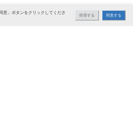
同意」ボタンをクリックしてくださ
拒否する
同意する
どをお取り扱い。大量注文も承っております。5,500円（税込）以上お買い