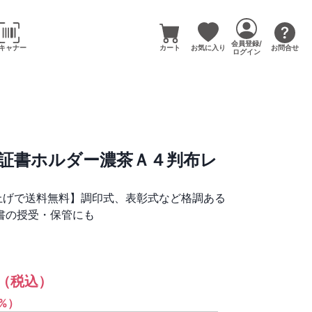
会員登録/
キャナー
カート
お気に入り
お問合せ
ログイン
証書ホルダー濃茶Ａ４判布レ
い上げで送料無料】調印式、表彰式など格調ある
書の授受・保管にも
（税込）
1%）