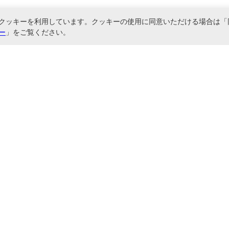
クッキーを利用しています。クッキーの使用に同意いただける場合は「
ー
」をご覧ください。
関連サービス
直送でご対応しております。情報カード・名刺整理帳・各種ファイル・バインダーな
に基づく表記
お問い合わせ
サイトマップ
ご利用ガイド
会社概要
ご利用規約
プライバシーポリシー
Copyright © Nakabayashi Co.,Ltd. All Rights Reserved.