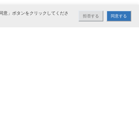
同意」ボタンをクリックしてくださ
拒否する
同意する
どをお取り扱い。大量注文も承っております。5,500円（税込）以上お買い