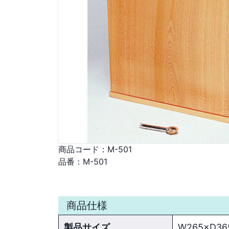
商品コード：
M-501
品番：
M-501
商品仕様
製品サイズ
W265×D36