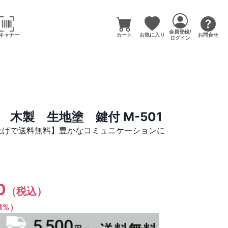
会員登録/
キャナー
カート
お気に入り
お問合せ
ログイン
木製 生地塗 鍵付 M-501
い上げで送料無料】豊かなコミュニケーションに
）
0
（税込）
（1%）