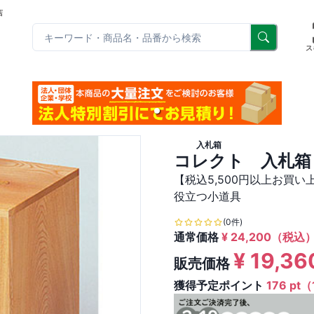
店
リ
ス
入札箱
コレクト 入札箱 
【税込5,500円以上お買
役立つ小道具
(0件)
通常価格
¥
24,200
（税込
¥
19,36
販売価格
獲得予定ポイント
176 pt