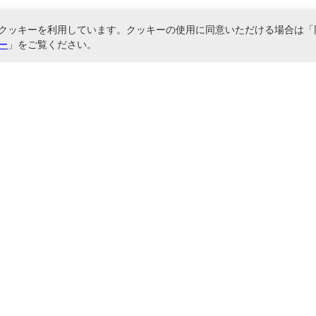
クッキーを利用しています。クッキーの使用に同意いただける場合は「
ー
」をご覧ください。
関連サービス
直送でご対応しております。情報カード・名刺整理帳・各種ファイル・バインダーな
に基づく表記
お問い合わせ
サイトマップ
ご利用ガイド
会社概要
ご利用規約
プライバシーポリシー
Copyright © Nakabayashi Co.,Ltd. All Rights Reserved.