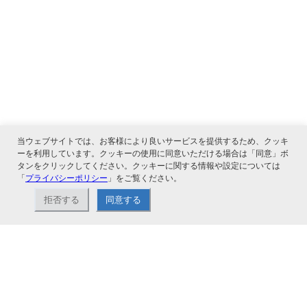
当ウェブサイトでは、お客様により良いサービスを提供するため、クッキ
ーを利用しています。クッキーの使用に同意いただける場合は「同意」ボ
タンをクリックしてください。クッキーに関する情報や設定については
「
プライバシーポリシー
」をご覧ください。
拒否する
同意する
関連サービス