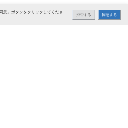
同意」ボタンをクリックしてくださ
拒否する
同意する
どをお取り扱い。大量注文も承っております。5,500円（税込）以上お買い