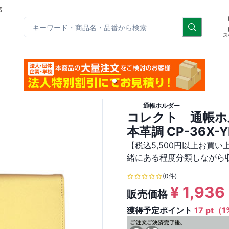
店
リ
ス
通帳ホルダー
コレクト 通帳
本革調 CP-36X-Y
【税込5,500円以上お買
緒にある程度分類しながら
(0件)
¥
1,936
販売価格
獲得予定ポイント
17 pt（