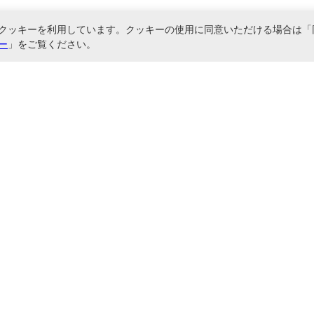
クッキーを利用しています。クッキーの使用に同意いただける場合は「
ー
」をご覧ください。
関連サービス
直送でご対応しております。情報カード・名刺整理帳・各種ファイル・バインダーな
に基づく表記
お問い合わせ
サイトマップ
ご利用ガイド
会社概要
ご利用規約
プライバシーポリシー
Copyright © Nakabayashi Co.,Ltd. All Rights Reserved.