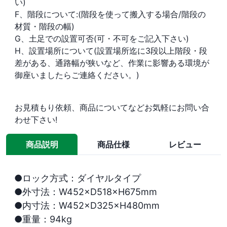
い)
F、階段について:(階段を使って搬入する場合/階段の
材質・階段の幅)
G、土足での設置可否(可・不可をご記入下さい)
H、設置場所について(設置場所迄に3段以上階段・段
差がある、通路幅が狭いなど、作業に影響ある環境が
御座いましたらご連絡ください。)
お見積もり依頼、商品についてなどお気軽にお問い合
わせ下さい!
商品説明
商品仕様
レビュー
●ロック方式：ダイヤルタイプ

●外寸法：W452×D518×H675mm

●内寸法：W452×D325×H480mm

●重量：94kg
