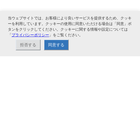
当ウェブサイトでは、お客様により良いサービスを提供するため、クッキ
ーを利用しています。クッキーの使用に同意いただける場合は「同意」ボ
タンをクリックしてください。クッキーに関する情報や設定については
「
プライバシーポリシー
」をご覧ください。
関連サービス
拒否する
同意する